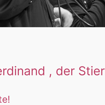
rdinand , der Stie
te!